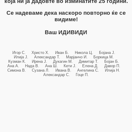
која ни ја дадовте во изминатите 25 години.
Се надеваме дека наскоро повторно ќе се
видиме!
Ваш ИДИВИДИ
Игор С. Христо Х. Иван Б. Никола Ц. Бојана Ј.
Илија Ј. Александар Т. Марјанчо И. Боркица М.
Кузман К. Ирена Ј. Дукагин М. Димитар Т. Бојан Б.
Ана А. Нада В. Ана Ш. Кети Ј. Елена Д. Давор П.
Симона В. Сузана Л. Ивана В. Ангелина С. Илија Н.
Александар С. Гоце П.