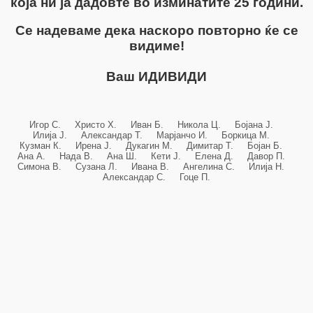
која ни ја дадовте во изминатите 25 години.
Се надеваме дека наскоро повторно ќе се
видиме!
Ваш ИДИВИДИ
Игор С. Христо Х. Иван Б. Никола Ц. Бојана Ј.
Илија Ј. Александар Т. Марјанчо И. Боркица М.
Кузман К. Ирена Ј. Дукагин М. Димитар Т. Бојан Б.
Ана А. Нада В. Ана Ш. Кети Ј. Елена Д. Давор П.
Симона В. Сузана Л. Ивана В. Ангелина С. Илија Н.
Александар С. Гоце П.