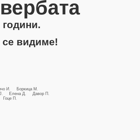
овербата
 години.
 се видиме!
анчо И. Боркица М.
и Ј. Елена Д. Давор П.
Гоце П.