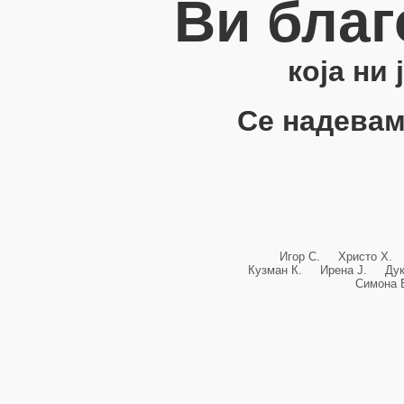
Ви благ
која ни
Се надевам
Игор С. Христо Х.
Кузман К. Ирена Ј. Ду
Симона