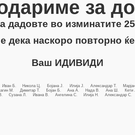
одариме за д
 ја дадовте во изминатите 25
е дека наскоро повторно ќе
Ваш ИДИВИДИ
 Иван Б. Никола Ц. Бојана Ј. Илија Ј. Александар Т. Марј
кагин М. Димитар Т. Бојан Б. Ана А. Нада В. Ана Ш. Кет
 В. Сузана Л. Ивана В. Ангелина С. Илија Н. Александар С. 