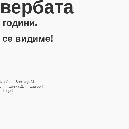
овербата
 години.
 се видиме!
анчо И. Боркица М.
и Ј. Елена Д. Давор П.
Гоце П.