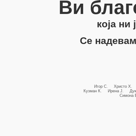
Ви благ
која ни
Се надевам
Игор С. Христо Х.
Кузман К. Ирена Ј. Ду
Симона